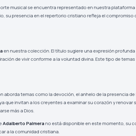
porte musical se encuentra representado en nuestra plataforma 
rio, su presencia en el repertorio cristiano refleja el compromi
ra
en nuestra colección. El título sugiere una expresión profund
iración de vivir conforme a la voluntad divina. Este tipo de tem
ción aborda temas como la devoción, el anhelo de la presencia de 
 ya que invitan a los creyentes a examinar su corazón y renovar
carse más a Dios.
de
Adalberto Palmera
no está disponible en este momento, su c
car a la comunidad cristiana.