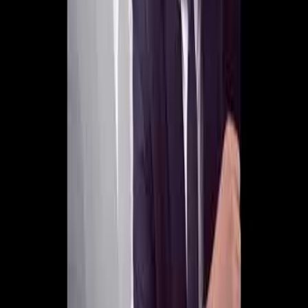
Sobre Manantial de y su música de
adoración
Manantial de
es conocido por su enfoque en la
música de
adoración
que inspira a la comunidad cristiana a profundizar
en su fe. Sus canciones, como
Tu eres todo
, se
caracterizan por letras sinceras y melodías que facilitan la
conexión espiritual durante los tiempos de alabanza.
En conclusión,
Tu eres todo
es una canción que invita a
reflexionar sobre la centralidad de Cristo en la vida. Al meditar
en su letra, los creyentes pueden renovar su compromiso de
vivir para Jesús, reconociendo que Él es todo lo que
necesitan. Que esta canción fortalezca tu fe y te acerque
más a Dios en cada momento de adoración.
Mas coros