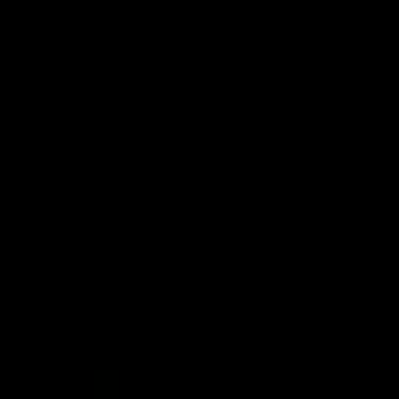
🎵 Canciones Cristianas
Inicio
Artistas
Videos