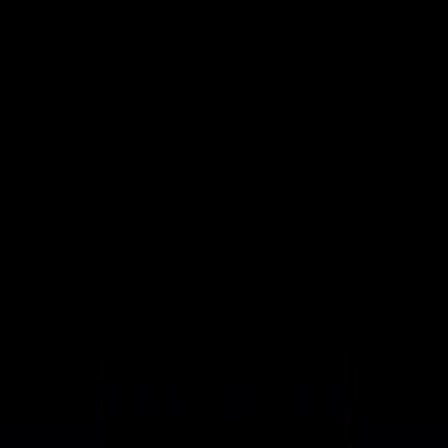
🎵 Canciones Cristianas
Inicio
Artistas
Videos