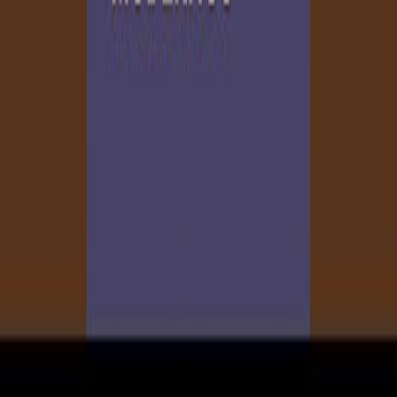
Bendito Jehová por su grande favor
Alfredo Acosta
·
JOYAS DEL AYER (con estilos modernos)
🎵 Canciones Cristianas