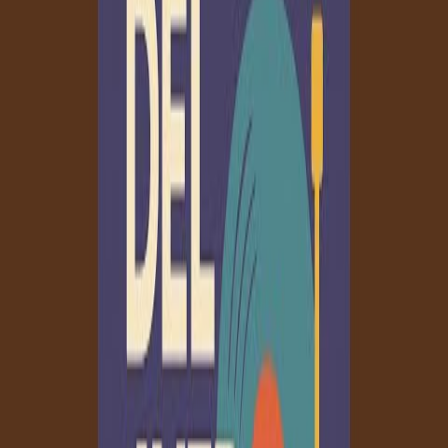
Al llamado de mi rey
Alfredo Acosta
·
RESCATANDO LAS JOYAS DEL AYER