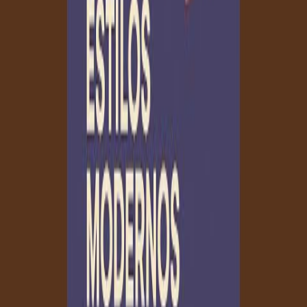
Al santuario elevo mi voz
Alfredo Acosta
·
RESCATANDO LAS JOYAS DEL AYER