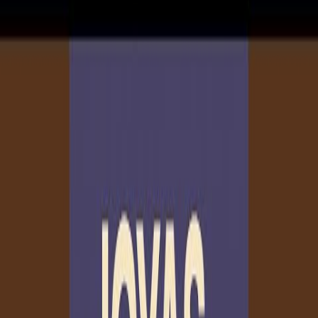
Inicio
/
Videos
/
Artistas
/
Alfredo Acosta
Videos por artista
Alfredo Acosta
5
videos
5
videos
·
1
artistas