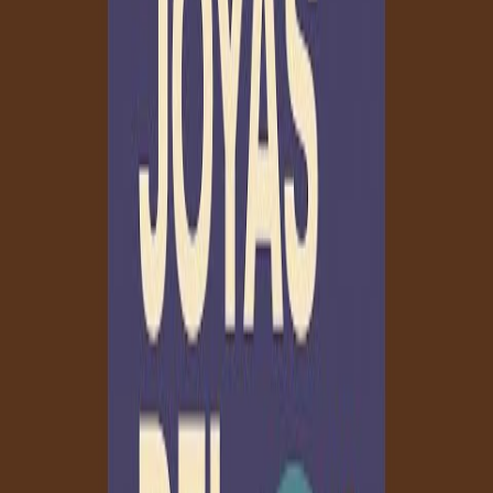
🔀
Mezclar