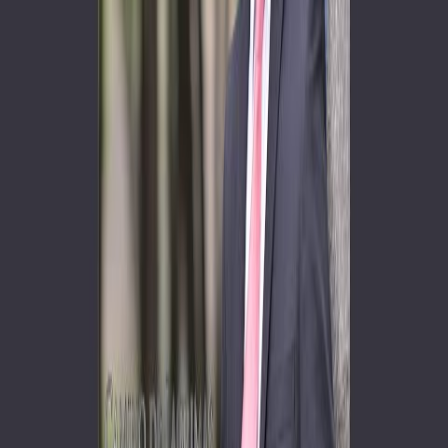
Me duele verte así de Jaime Rodríguez
Jaime Luis Rodriguez
·
Tu Presencia Señor