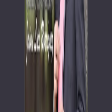
Que lindo es sentir
Jaime Luis Rodriguez
·
El Vive en Mi