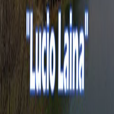
Como no amarte mi compañera
Lucio Laina