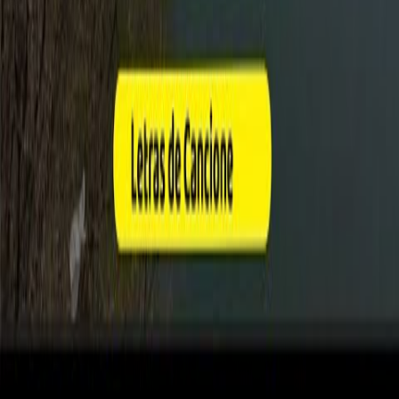
Mujer virtuosa.
Lucio Laina
🎵 Canciones Cristianas