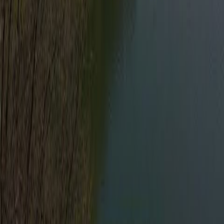
Mama
Lucio Laina