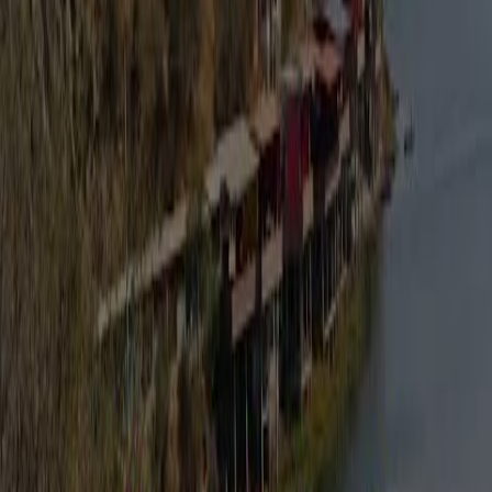
Canta conmigo
Lucio Laina
·
Como no amarte