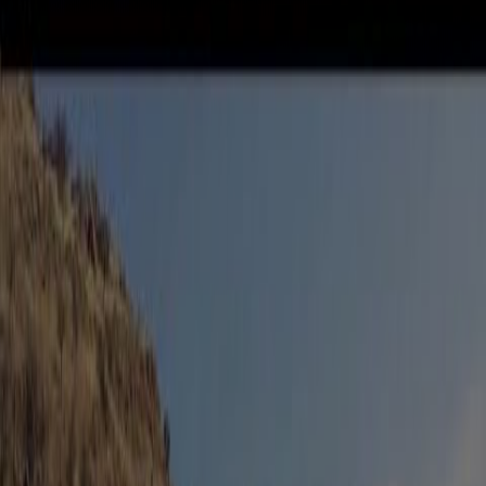
Inicio
/
Videos
/
Artistas
/
Lucio Laina
Videos por artista
Lucio Laina
5
videos
5
videos
·
1
artistas