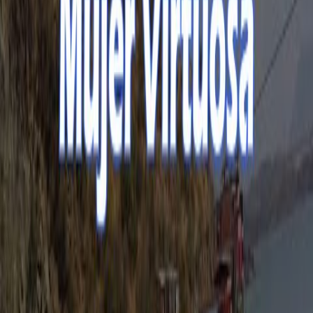
Amor de madre
Lucio Laina